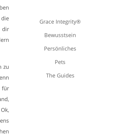
eben
 die
Grace Integrity®
 dir
Bewusstsein
dern
Persönliches
Pets
h zu
The Guides
denn
 für
and,
 Ok,
zens
chen