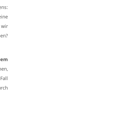
ens:
ine
 wir
den?
nem
hen,
Fall
urch