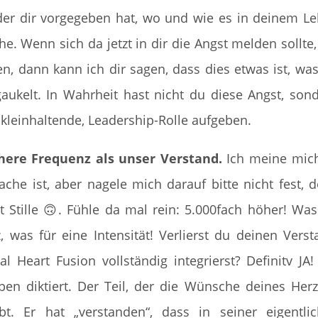
 der dir vorgegeben hat, wo und wie es in deinem L
ihe. Wenn sich da jetzt in dir die Angst melden sollte,
en, dann kann ich dir sagen, dass dies etwas ist, was
aukelt. In Wahrheit hast nicht du diese Angst, son
 kleinhaltende, Leadership-Rolle aufgeben.
öhere Frequenz als unser Verstand.
Ich meine mic
che ist, aber nagele mich darauf bitte nicht fest, 
 Stille 🙃. Fühle da mal rein: 5.000fach höher! Was
 was für eine Intensität! Verlierst du deinen Verst
 Heart Fusion vollständig integrierst? Definitv JA!
ben diktiert. Der Teil, der die Wünsche deines Her
t. Er hat „verstanden“, dass in seiner eigentli