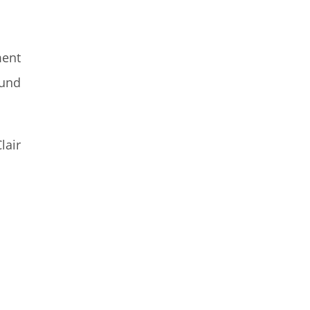
ment
 und
lair