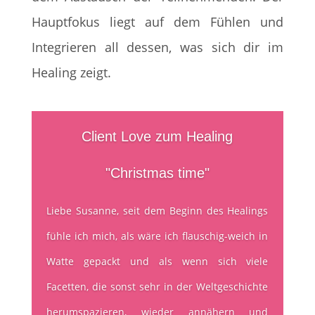
Hauptfokus liegt auf dem Fühlen und
Integrieren all dessen, was sich dir im
Healing zeigt.
Client Love zum Healing
"Christmas time"
Liebe Susanne, seit dem Beginn des Healings
fühle ich mich, als wäre ich flauschig-weich in
Watte gepackt und als wenn sich viele
Facetten, die sonst sehr in der Weltgeschichte
herumspazieren, wieder annähern und