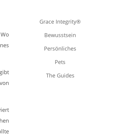
n
Grace Integrity®
. Wo
Bewusstsein
ines
Persönliches
Pets
gibt
The Guides
 von
iert
chen
lte