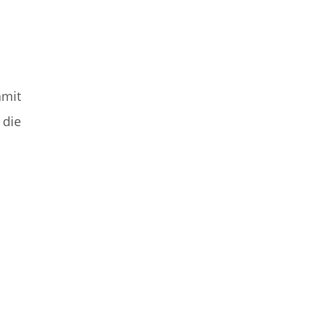
amit
 die