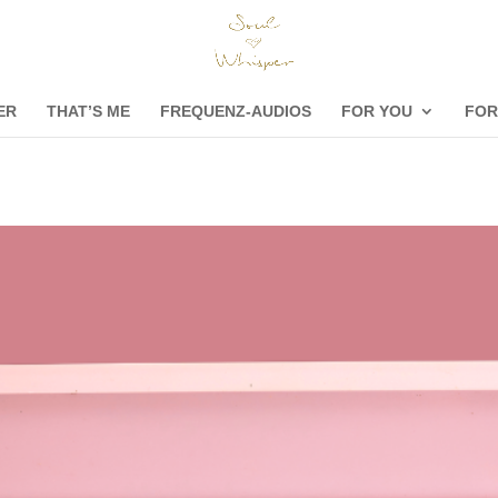
ER
THAT’S ME
FREQUENZ-AUDIOS
FOR YOU
FOR