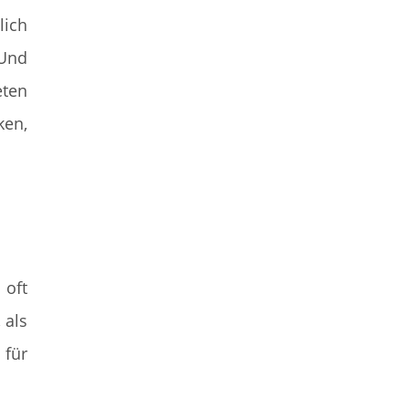
lich
Und
eten
ken,
 oft
 als
 für